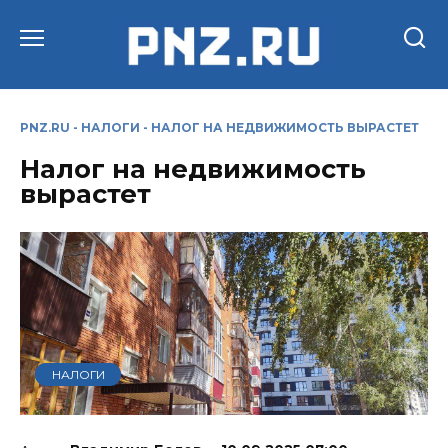
Перейти
к
содержанию
PNZ.RU
-
НАЛОГИ
-
НАЛОГ НА НЕДВИЖИМОСТЬ ВЫРАСТЕТ
Налог на недвижимость
вырастет
НАЛОГИ