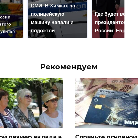
СМИ: В Химках на
полицейскую
Где будет встреч
оссии
машину напали и
президентов СШ
этого
подожгли.
России: Европа?
купить?
Рекомендуем
ой размер вклада в
Спрячьте основной