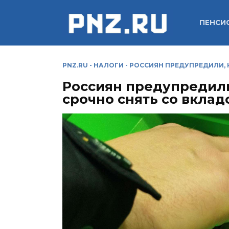
Перейти
к
ПЕНСИ
содержанию
PNZ.RU
-
НАЛОГИ
-
РОССИЯН ПРЕДУПРЕДИЛИ, 
Россиян предупредили
срочно снять со вклад