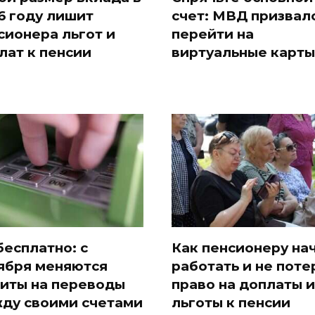
6 году лишит
счет: МВД призвал
сионера льгот и
перейти на
лат к пенсии
виртуальные карты
бесплатно: с
Как пенсионеру на
ября меняются
работать и не поте
иты на переводы
право на доплаты и
ду своими счетами
льготы к пенсии