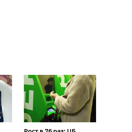
а
Такую зиму в России
На Урале из казны
А и
никто не ждал: как
были украдены 18
так?!
миллионов рублей
Рост в 76 раз: ЦБ