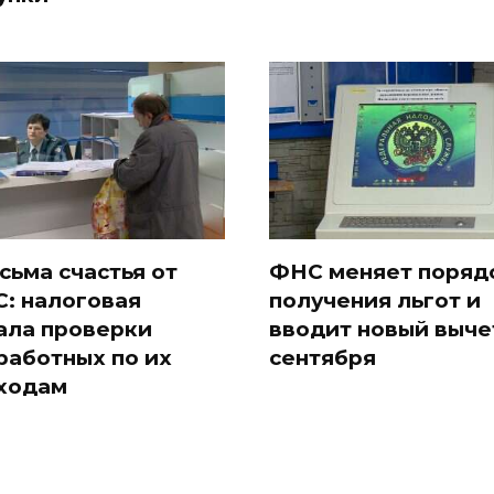
сьма счастья от
ФНС меняет поряд
: налоговая
получения льгот и
ала проверки
вводит новый выче
работных по их
сентября
ходам