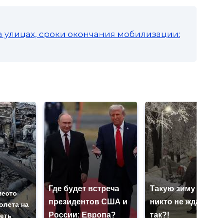
а улицах, сроки окончания мобилизации:
Где будет встреча
Такую зиму в Ро
место
президентов США и
никто не ждал: ка
олета на
России: Европа?
так?!
реть