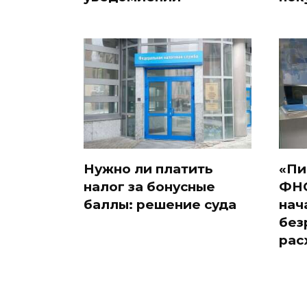
Нужно ли платить
«Пи
налог за бонусные
ФНС
баллы: решение суда
нач
без
рас