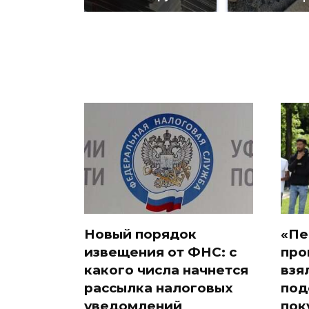
Новый порядок
«Пе
извещения от ФНС: с
про
какого числа начнется
взя
рассылка налоговых
под
уведомлений
пок