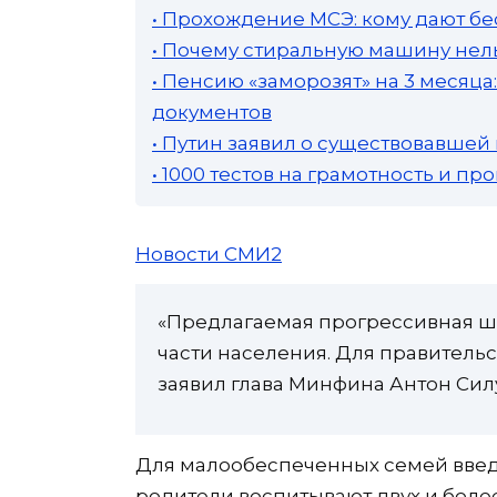
• Прохождение МСЭ: кому дают бе
• Почему стиральную машину нель
• Пенсию «заморозят» на 3 месяц
документов
• Путин заявил о существовавшей
• 1000 тестов на грамотность и п
Новости СМИ2
«Предлагаемая прогрессивная ш
части населения. Для правительс
заявил глава Минфина Антон Сил
Для малообеспеченных семей введ
родители воспитывают двух и более