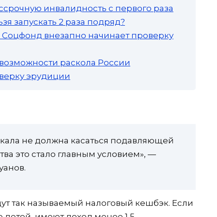
ссрочную инвалидность с первого раза
зя запускать 2 раза подряд?
а: Соцфонд внезапно начинает проверку
 возможности раскола России
роверку эрудиции
кала не должна касаться подавляющей
тва это стало главным условием», —
уанов.
ут так называемый налоговый кешбэк. Если
 детей, имеют доход менее 1,5