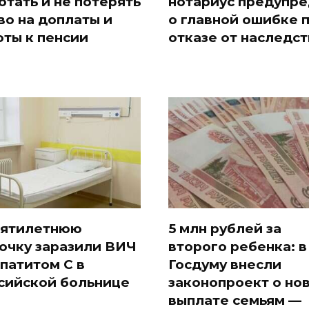
отать и не потерять
нотариус предупр
во на доплаты и
о главной ошибке 
оты к пенсии
отказе от наследст
ятилетнюю
5 млн рублей за
очку заразили ВИЧ
второго ребенка: в
епатитом С в
Госдуму внесли
сийской больнице
законопроект о но
выплате семьям —