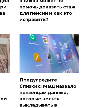
едил
книжка может не
при
помочь доказать стаж
ва
для пенсии и как это
исправить?
Предупредите
близких: МВД назвало
пензенцам данные,
вой
которые нельзя
выкладывать в