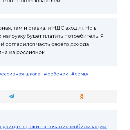
нтернет-пользователей.
я, там и ставка, и НДС входит. Но в
нагрузку будет платить потребитель. Я
й согласился часть своего дохода
дна из россиянок.
рессивная шкала
ребенок
семья
а улицах, сроки окончания мобилизации: