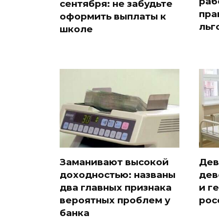
раб
сентября: не забудьте
пра
оформить выплаты к
льг
школе
Заманивают высокой
Дев
доходностью: названы
дев
два главных признака
и г
вероятных проблем у
рос
банка