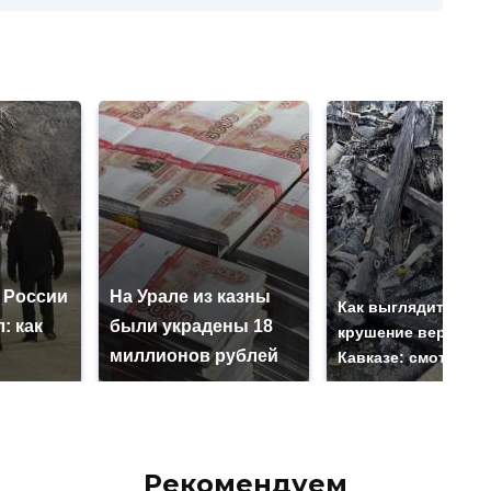
 России
На Урале из казны
Как выглядит мест
: как
были украдены 18
крушение вертолет
миллионов рублей
Кавказе: смотреть
Рекомендуем