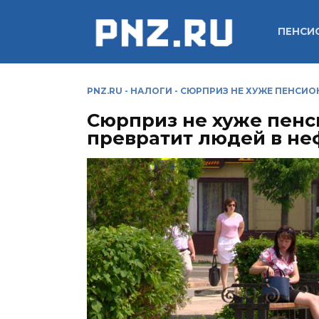
Перейти
к
ПЕНСИ
содержанию
PNZ.RU
-
НАЛОГИ
-
СЮРПРИЗ НЕ ХУЖЕ ПЕНСИО
Сюрприз не хуже пенс
превратит людей в не