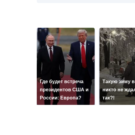
Где будет встреча
Такую зиму в
президентов США и
никто не ждал
России: Европа?
так?!