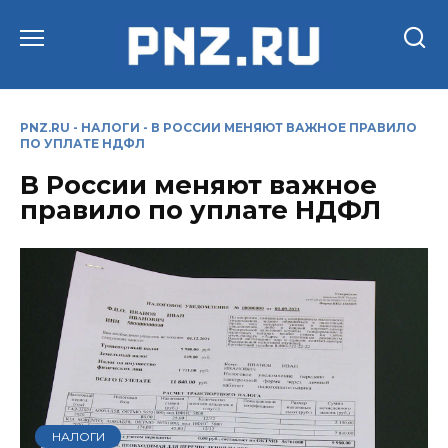
Перейти
к
содержанию
PNZ.RU
-
НАЛОГИ
-
В РОССИИ МЕНЯЮТ ВАЖНОЕ ПРАВИЛО
ПО УПЛАТЕ НДФЛ
В России меняют важное
правило по уплате НДФЛ
НАЛОГИ