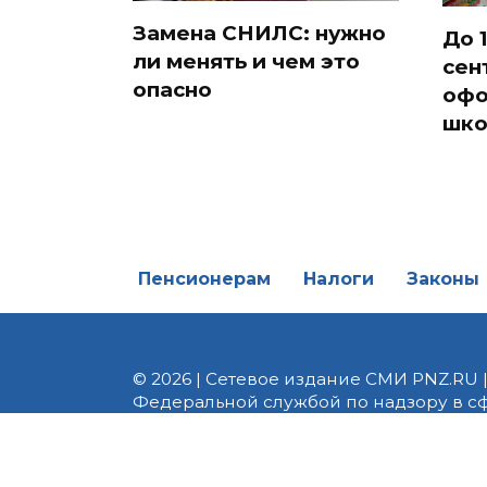
Замена СНИЛС: нужно
До 1
ли менять и чем это
сен
опасно
офо
шко
Пенсионерам
Налоги
Законы
© 2026 | Сетевое издание СМИ PNZ.RU 
Федеральной службой по надзору в с
Реестровая запись ЭЛ № ФС 77 - 82747 
редакции 8 (8412) 238-002, e-mail: of
материалы. Любое использование авт