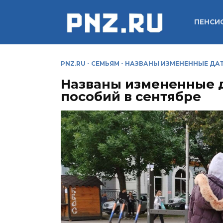
Перейти
к
ПЕНСИ
содержанию
PNZ.RU
-
СЕМЬЯМ
-
НАЗВАНЫ ИЗМЕНЕННЫЕ ДАТ
Названы измененные 
пособий в сентябре