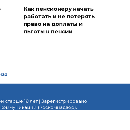
е
Как пенсионеру начать
работать и не потерять
право на доплаты и
льготы к пенсии
нза
й старше 18 лет | Зарегистрировано
 коммуникаций (Роскомнадзор).
едактор — Белов В.Ю. Телефон
 информационные и авторские
ено. При перепечатке