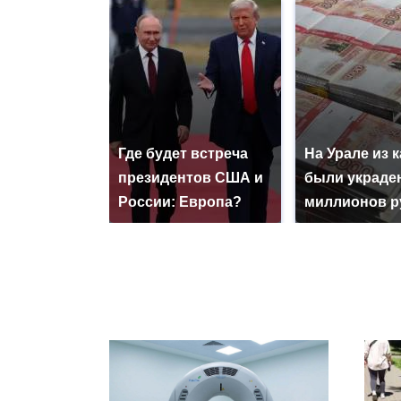
Где будет встреча
На Урале из 
президентов США и
были украде
России: Европа?
миллионов р