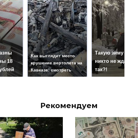
казны
Такую зиму в Ро
Как выглядит место
ны 18
никто не ждал: ка
крушение вертолета на
ублей
так?!
Кавказе: смотреть
Рекомендуем