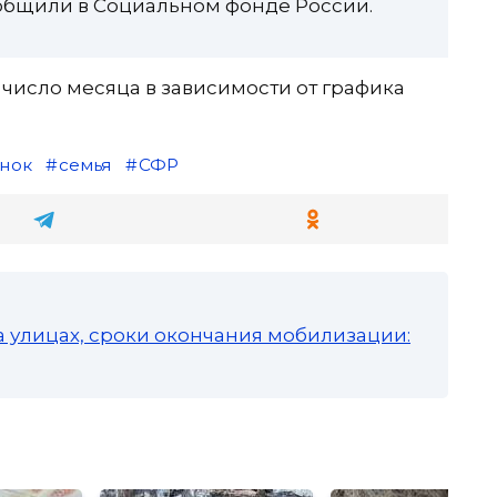
ообщили в Социальном фонде России.
5 число месяца в зависимости от графика
нок
семья
СФР
а улицах, сроки окончания мобилизации: