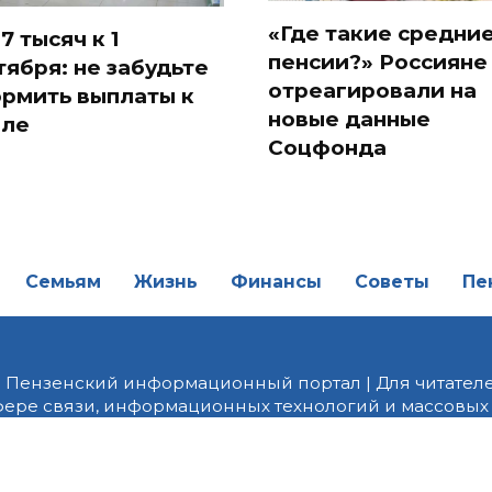
«Где такие средни
7 тысяч к 1
пенсии?» Россияне
тября: не забудьте
отреагировали на
рмить выплаты к
новые данные
ле
Соцфонда
Семьям
Жизнь
Финансы
Советы
Пе
| Пензенский информационный портал | Для читателе
фере связи, информационных технологий и массовых
от 18.02.2022 года. Учредитель ООО «ПНЗ». Главный р
fice@penzainform.ru | На портале PNZ.RU размещаются
орских материалов без разрешения редакции запрещ