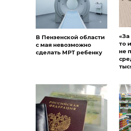
«За
В Пензенской области
то 
с мая невозможно
не 
сделать МРТ ребенку
сре
тыс