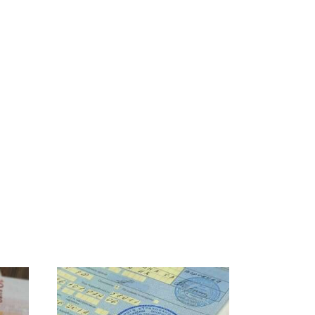
ссии
Не ешьте эту
В ОАЭ произошло
к
готовую еду из
жестокое убийство
магазина: список
криптомиллионера