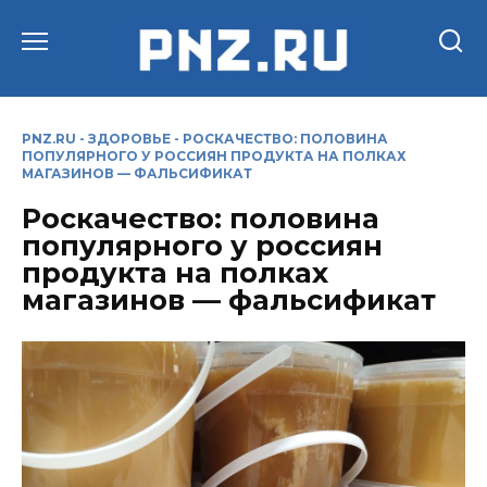
Перейти
к
содержанию
PNZ.RU
-
ЗДОРОВЬЕ
-
РОСКАЧЕСТВО: ПОЛОВИНА
ПОПУЛЯРНОГО У РОССИЯН ПРОДУКТА НА ПОЛКАХ
МАГАЗИНОВ — ФАЛЬСИФИКАТ
Роскачество: половина
популярного у россиян
продукта на полках
магазинов — фальсификат