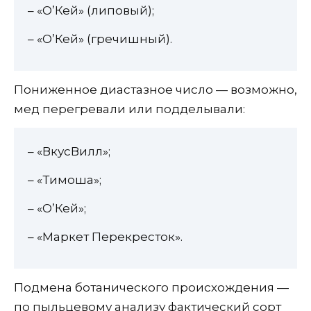
– «О’Кей» (липовый);
– «О’Кей» (гречишный).
Пониженное диастазное число — возможно,
мед перегревали или подделывали:
– «ВкусВилл»;
– «Тимоша»;
– «О’Кей»;
– «Маркет Перекресток».
Подмена ботанического происхождения —
по пыльцевому анализу фактический сорт