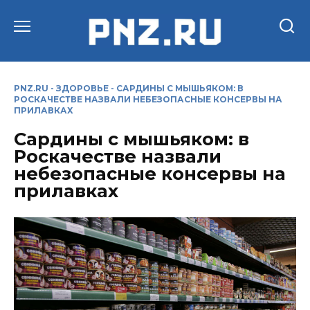
Перейти
к
содержанию
PNZ.RU
-
ЗДОРОВЬЕ
-
САРДИНЫ С МЫШЬЯКОМ: В
РОСКАЧЕСТВЕ НАЗВАЛИ НЕБЕЗОПАСНЫЕ КОНСЕРВЫ НА
ПРИЛАВКАХ
Сардины с мышьяком: в
Роскачестве назвали
небезопасные консервы на
прилавках