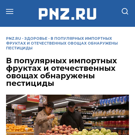
Перейти
к
содержанию
PNZ.RU
-
ЗДОРОВЬЕ
-
В ПОПУЛЯРНЫХ ИМПОРТНЫХ
ФРУКТАХ И ОТЕЧЕСТВЕННЫХ ОВОЩАХ ОБНАРУЖЕНЫ
ПЕСТИЦИДЫ
В популярных импортных
фруктах и отечественных
овощах обнаружены
пестициды