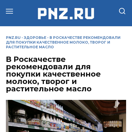
Перейти
к
содержанию
PNZ.RU
-
ЗДОРОВЬЕ
-
В РОСКАЧЕСТВЕ РЕКОМЕНДОВАЛИ
ДЛЯ ПОКУПКИ КАЧЕСТВЕННОЕ МОЛОКО, ТВОРОГ И
РАСТИТЕЛЬНОЕ МАСЛО
В Роскачестве
рекомендовали для
покупки качественное
молоко, творог и
растительное масло