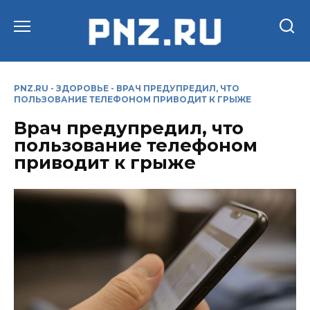
Перейти
к
содержанию
PNZ.RU
-
ЗДОРОВЬЕ
-
ВРАЧ ПРЕДУПРЕДИЛ, ЧТО
ПОЛЬЗОВАНИЕ ТЕЛЕФОНОМ ПРИВОДИТ К ГРЫЖЕ
Врач предупредил, что
пользование телефоном
приводит к грыже