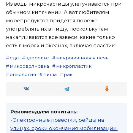
Из воды микрочастицы улетучиваются при
обычном кипячении. А вот любителям
морепродуктов придется пореже
употреблять их в пищу, поскольку там
накапливаются все взвеси, какие только
есть в морях и океанах, включая пластик.
еда
здоровье
микроволновая печь
микроволновка
микропластик
онкология
пища
рак
Рекомендуем почитать:
• Электронные повестки, рейды на
улицах, сроки окончания мобилизации: