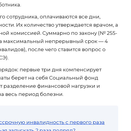
ботника.
го сотрудника, оплачиваются все дни,
ости. Их количество утверждается врачом, а
ой комиссией. Суммарно по закону (№ 255-
ка максимальный непрерывный срок — 4
нвалидов), после чего ставится вопрос о
Э).
орядок: первые три дня компенсирует
аты берет на себя Социальный фонд
ет разделение финансовой нагрузки и
а весь период болезни.
ссрочную инвалидность с первого раза
зя запускать 2 раза подряд?