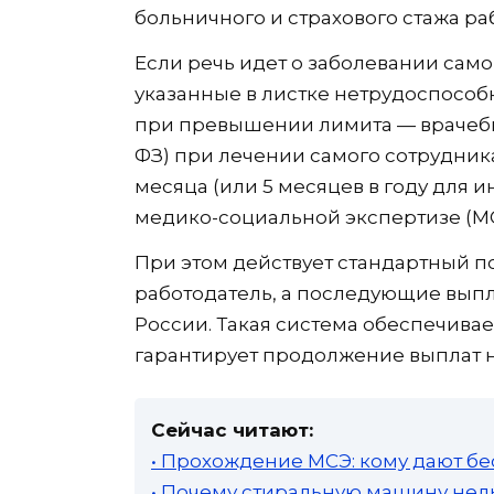
больничного и страхового стажа ра
Если речь идет о заболевании само
указанные в листке нетрудоспособн
при превышении лимита — врачебн
ФЗ) при лечении самого сотрудни
месяца (или 5 месяцев в году для и
медико-социальной экспертизе (МС
При этом действует стандартный п
работодатель, а последующие выпл
России. Такая система обеспечива
гарантирует продолжение выплат н
Сейчас читают:
• Прохождение МСЭ: кому дают бе
• Почему стиральную машину нель