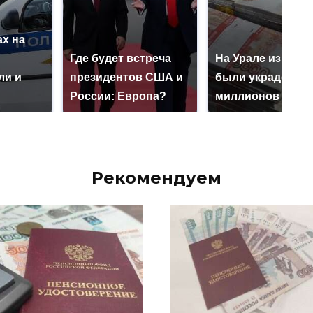
х на
ю
Где будет встреча
На Урале из казн
ли и
президентов США и
были украдены 1
России: Европа?
миллионов рубл
Рекомендуем