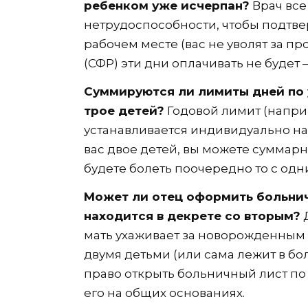
ребенком уже исчерпан?
Врач все
нетрудоспособности, чтобы подтве
рабочем месте (вас не уволят за п
(СФР) эти дни оплачивать не будет 
Суммируются ли лимиты дней по у
трое детей?
Годовой лимит (наприм
устанавливается индивидуально на 
вас двое детей, вы можете суммарно
будете болеть поочередно то с одни
Может ли отец оформить больнич
находится в декрете со вторым?
Д
мать ухаживает за новорожденным 
двумя детьми (или сама лежит в б
право открыть больничный лист по
его на общих основаниях.