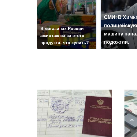
СМИ: В Химка
полицейску
В магазинах России
машину напа
ажиотаж из-за этого
подожгли.
продукта: что купить?