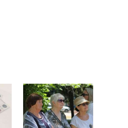
ы
Такую зиму в России
Как выглядит место
8
никто не ждал: как
крушение вертолета на
ей
так?!
Кавказе: смотреть