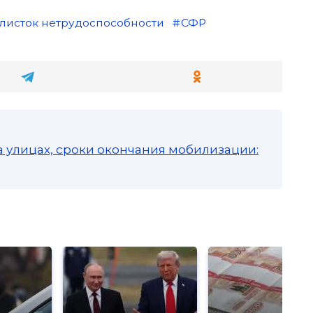
листок нетрудоспособности
СФР
а улицах, сроки окончания мобилизации: