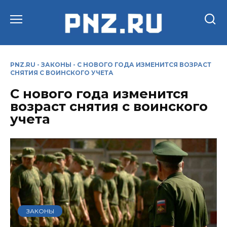
Перейти
к
содержанию
PNZ.RU
-
ЗАКОНЫ
-
С НОВОГО ГОДА ИЗМЕНИТСЯ ВОЗРАСТ
СНЯТИЯ С ВОИНСКОГО УЧЕТА
С нового года изменится
возраст снятия с воинского
учета
ЗАКОНЫ