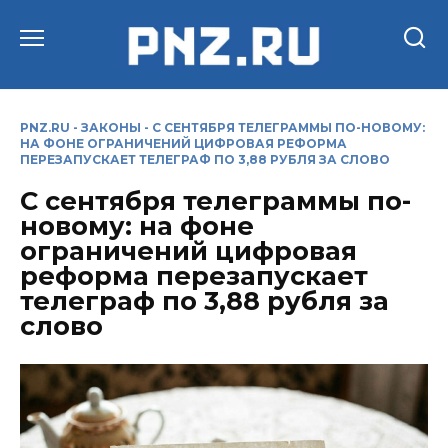
Перейти
к
содержанию
PNZ.RU
-
ЗАКОНЫ
-
С СЕНТЯБРЯ ТЕЛЕГРАММЫ ПО-НОВОМУ:
НА ФОНЕ ОГРАНИЧЕНИЙ ЦИФРОВАЯ РЕФОРМА
ПЕРЕЗАПУСКАЕТ ТЕЛЕГРАФ ПО 3,88 РУБЛЯ ЗА СЛОВО
С сентября телеграммы по-
новому: на фоне
ограничений цифровая
реформа перезапускает
телеграф по 3,88 рубля за
слово