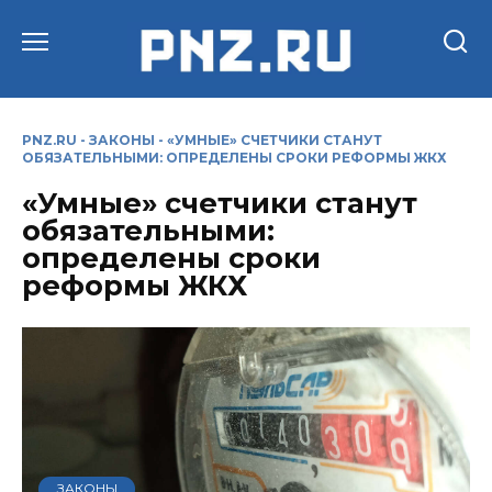
Перейти
к
содержанию
PNZ.RU
-
ЗАКОНЫ
-
«УМНЫЕ» СЧЕТЧИКИ СТАНУТ
ОБЯЗАТЕЛЬНЫМИ: ОПРЕДЕЛЕНЫ СРОКИ РЕФОРМЫ ЖКХ
«Умные» счетчики станут
обязательными:
определены сроки
реформы ЖКХ
ЗАКОНЫ