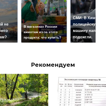
СМИ: В Химках н
й не
полицейскую
В магазинах России
чего
машину напали и
ажиотаж из-за этого
нам?
подожгли.
продукта: что купить?
Рекомендуем