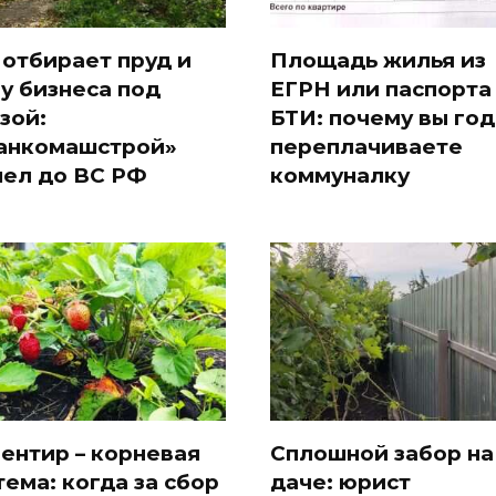
 отбирает пруд и
Площадь жилья из
 у бизнеса под
ЕГРН или паспорта
зой:
БТИ: почему вы го
анкомашстрой»
переплачиваете
ел до ВС РФ
коммуналку
ентир – корневая
Сплошной забор на
тема: когда за сбор
даче: юрист