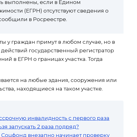
ть выполнены, если в Едином
имости (ЕГРН) отсутствуют сведения о
сообщили в Росреестре.
ты у граждан примут в любом случае, но в
 действий государственный регистратор
ний в ЕГРН о границах участка. Тогда
вается на любые здания, сооружения или
ства, находящиеся на таком участке.
ссрочную инвалидность с первого раза
зя запускать 2 раза подряд?
а: Соцфонд внезапно начинает проверку