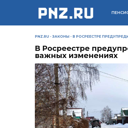
Перейти
к
ПЕНСИ
содержанию
PNZ.RU
-
ЗАКОНЫ
-
В РОСРЕЕСТРЕ ПРЕДУПРЕД
В Росреестре предупр
важных изменениях