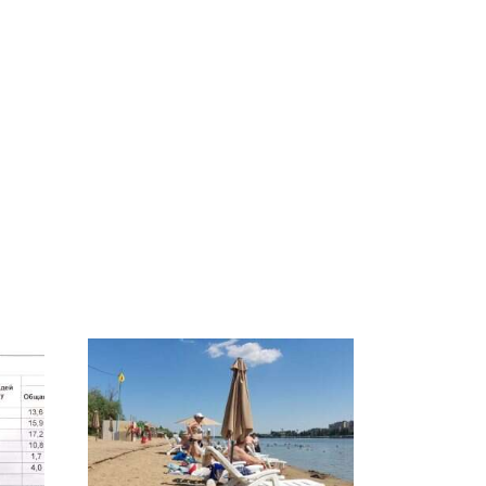
а
Где будет встреча
На Урале из казны
президентов США и
были украдены 18
России: Европа?
миллионов рублей