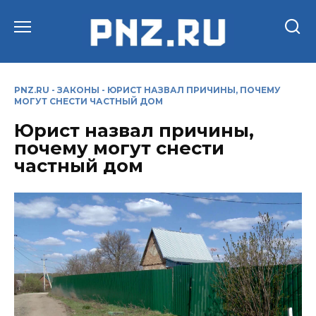
Перейти
к
содержанию
PNZ.RU
-
ЗАКОНЫ
-
ЮРИСТ НАЗВАЛ ПРИЧИНЫ, ПОЧЕМУ
МОГУТ СНЕСТИ ЧАСТНЫЙ ДОМ
Юрист назвал причины,
почему могут снести
частный дом