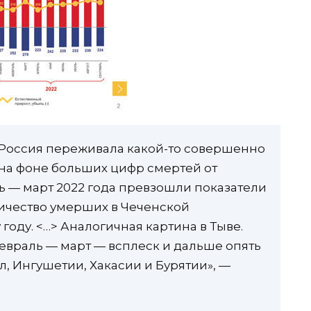
ца Россия переживала какой-то совершенно
на фоне больших цифр смертей от
ь — март 2022 года превзошли показатели
личество умерших в Чеченской
оду. <…> Аналогичная картина в Тыве.
евраль — март — всплеск и дальше опять
л, Ингушетии, Хакасии и Бурятии», —