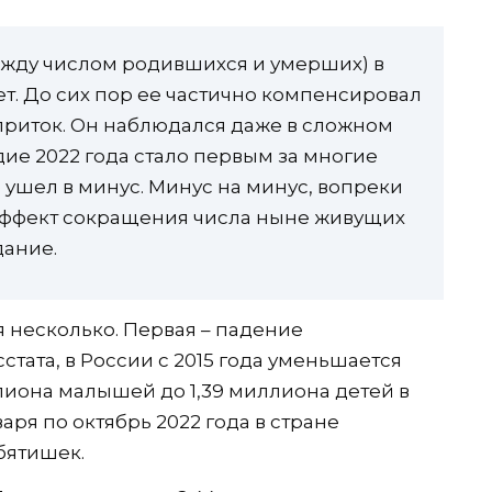
ежду числом родившихся и умерших) в
т. До сих пор ее частично компенсировал
иток. Он наблюдался даже в сложном
дие 2022 года стало первым за многие
е ушел в минус. Минус на минус, вопреки
эффект сокращения числа ныне живущих
дание.
 несколько. Первая – падение
стата, в России с 2015 года уменьшается
лиона малышей до 1,39 миллиона детей в
варя по октябрь 2022 года в стране
ебятишек.