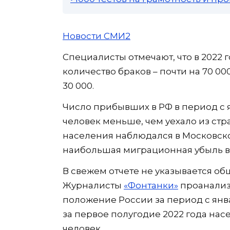
Новости СМИ2
Специалисты отмечают, что в 2022 
количество браков – почти на 70 0
30 000.
Число прибывших в РФ в период с я
человек меньше, чем уехало из с
населения наблюдался в Московской
наибольшая миграционная убыль в М
В свежем отчете не указывается об
Журналисты
«Фонтанки»
проанали
положение России за период с янва
за первое полугодие 2022 года нас
человек.