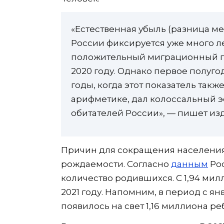
«Естественная убыль (разница м
России фиксируется уже много ле
положительный миграционный пр
2020 году. Однако первое полуго
годы, когда этот показатель такж
арифметике, дал колоссальный 
обитателей России», — пишет из
Причин для сокращения населения
рождаемости. Согласно
данным
Рос
количество родившихся. С 1,94 мил
2021 году. Напомним, в период с ян
появилось на свет 1,16 миллиона р