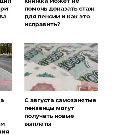
едил
книжка может не
при
помочь доказать стаж
ва
для пенсии и как это
исправить?
ка
С августа самозанятые
пензенцы могут
получать новые
ам
выплаты
ния