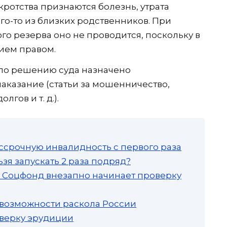
отства признаются болезнь, утрата
ого-то из близких родственников. При
о резерва оно не проводится, поскольку в
ием правом.
у по решению суда назначено
аказание (статьи за мошенничество,
гов и т. д.).
ссрочную инвалидность с первого раза
зя запускать 2 раза подряд?
а: Соцфонд внезапно начинает проверку
 возможности раскола России
роверку эрудиции