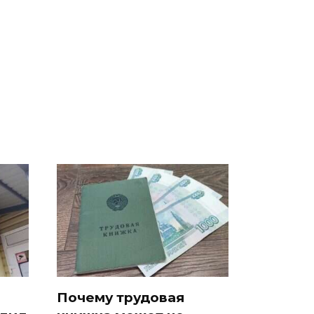
е
полицейскую
В магазинах России
о
машину напали и
ажиотаж из-за этого
подожгли.
продукта: что купить?
Почему трудовая