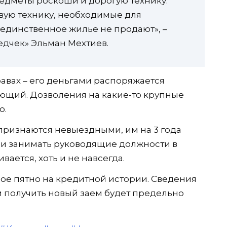
редметы роскоши и дорогую технику.
вую технику, необходимые для
 единственное жилье не продают», –
едчек» Эльман Мехтиев.
равах – его деньгами распоряжается
щий. Дозволения на какие-то крупные
о.
ризнаются невыездными, им на 3 года
 и занимать руководящие должности в
вается, хоть и не навсегда.
шое пятно на кредитной истории. Сведения
м получить новый заем будет предельно