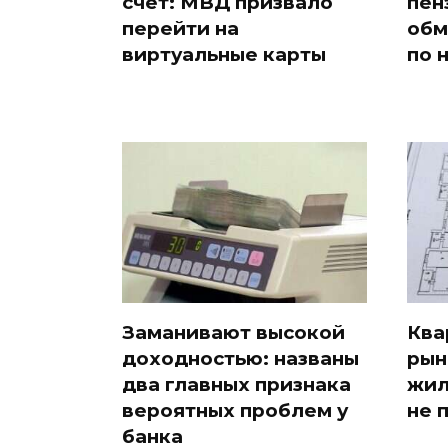
счет: МВД призвало
пен
перейти на
обм
виртуальные карты
по 
Заманивают высокой
Ква
доходностью: названы
рын
два главных признака
жил
вероятных проблем у
не 
банка