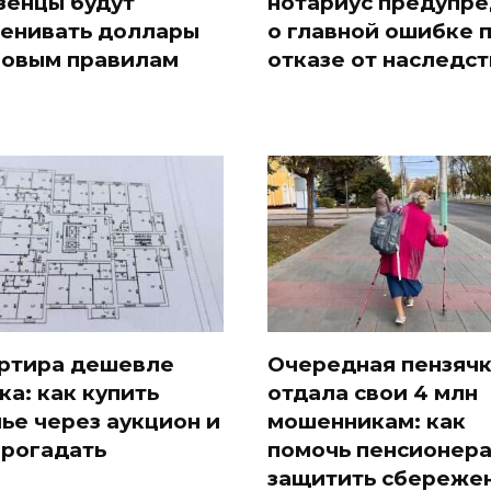
зенцы будут
нотариус предупр
енивать доллары
о главной ошибке 
новым правилам
отказе от наследст
ртира дешевле
Очередная пензяч
ка: как купить
отдала свои 4 млн
ье через аукцион и
мошенникам: как
прогадать
помочь пенсионер
защитить сбереже