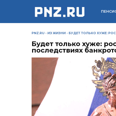
Перейти
к
ПЕНСИ
содержанию
PNZ.RU
-
ИЗ ЖИЗНИ
-
БУДЕТ ТОЛЬКО ХУЖЕ: РО
Будет только хуже: р
последствиях банкрот