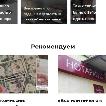
ошло
Таких событий н
Все новости по
ийство
было с 1945: чег
падению вертолета на
онера
ждать всем нам?
Кавказе: читать здесь
Рекомендуем
 комиссии:
«Все или ничего»: