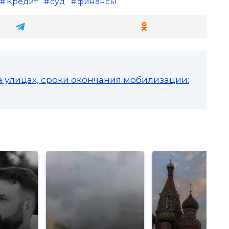
Кредит
суд
финансы
а улицах, сроки окончания мобилизации: