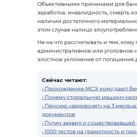
Объективными причинами для банкр
заработка, инвалидность, смерть к
наличии достаточного материальног
этом случае налицо злоупотреблен
Не на что рассчитывать и тем, ком
административное или уголовное н
злостное уклонение от погашения дол
Сейчас читают:
• Прохождение МСЭ: кому дают бе
• Почему стиральную машину нель
• Пенсию «заморозят» на 3 месяц
документов
• Путин заявил о существовавшей
• 1000 тестов на грамотность и п