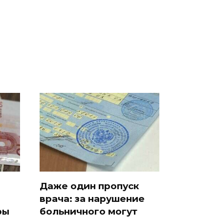
о
машину напали и
ажиотаж из-за этого
подожгли.
продукта: что купить?
Даже один пропуск
врача: за нарушение
ры
больничного могут