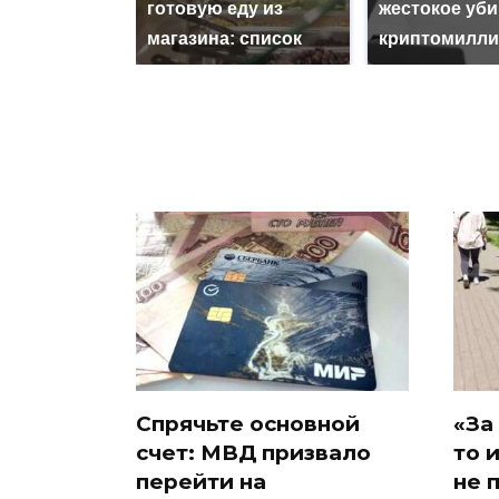
готовую еду из
жестокое уб
магазина: список
криптомилли
Спрячьте основной
«За
счет: МВД призвало
то 
перейти на
не 