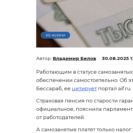
ИЗ ЖИЗНИ
Владимир Белов
30.08.2025 1
Работающим в статусе самозаняты
обеспечении самостоятельно. Об э
Бессараб, ее
цитирует
портал aif.ru.
Страховая пенсия по старости гара
официальное, пояснила парламента
от работодателей.
А самозанятые платят только нало