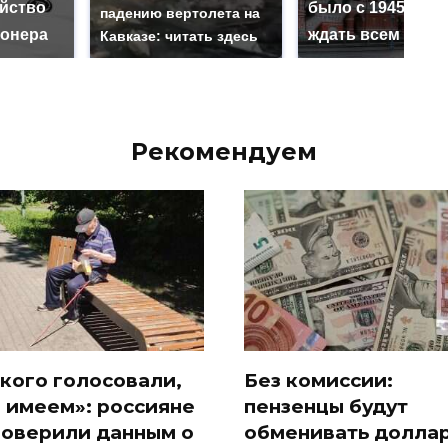
ийство
было с 1945: чег
падению вертолета на
онера
ждать всем нам?
Кавказе: читать здесь
Рекомендуем
 кого голосовали,
Без комиссии:
и имеем»: россияне
пензенцы будут
поверили данным о
обменивать долла