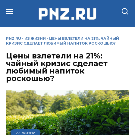
Перейти
к
содержанию
PNZ.RU
-
ИЗ ЖИЗНИ
-
ЦЕНЫ ВЗЛЕТЕЛИ НА 21%: ЧАЙНЫЙ
КРИЗИС СДЕЛАЕТ ЛЮБИМЫЙ НАПИТОК РОСКОШЬЮ?
Цены взлетели на 21%:
чайный кризис сделает
любимый напиток
роскошью?
ИЗ ЖИЗНИ