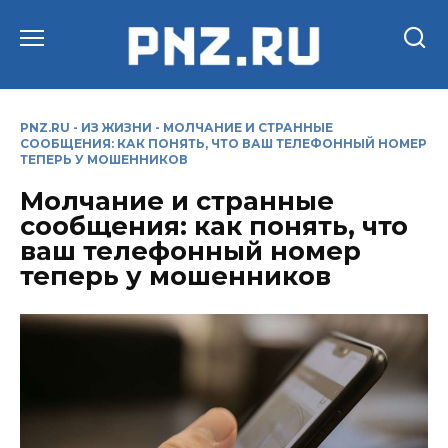
Перейти
к
содержанию
PNZ.RU
-
ИЗ ЖИЗНИ
-
МОЛЧАНИЕ И СТРАННЫЕ
СООБЩЕНИЯ: КАК ПОНЯТЬ, ЧТО ВАШ ТЕЛЕФОННЫЙ НОМЕР
ТЕПЕРЬ У МОШЕННИКОВ
Молчание и странные
сообщения: как понять, что
ваш телефонный номер
теперь у мошенников