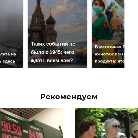
Таких событий не
о
В магазинах Росси
было с 1945: чего
лета на
ажиотаж из-за этог
ждать всем нам?
ь здесь
продукта: что купи
Рекомендуем