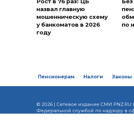
Рост в 76 раз: ЦБ
Без
назвал главную
пен
мошенническую схему
обм
у банкоматов в 2026
по 
году
Пенсионерам
Налоги
Законы
© 2026 | Сетевое издание СМИ PNZ.RU 
Федеральной службой по надзору в с
Реестровая запись ЭЛ № ФС 77 - 82747 
редакции 8 (8412) 238-002, e-mail: of
материалы. Любое использование авт