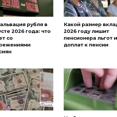
альвация рубля в
Какой размер вкла
усте 2026 года: что
2026 году лишит
ет со
пенсионера льгот 
режениями
доплат к пенсии
сиян