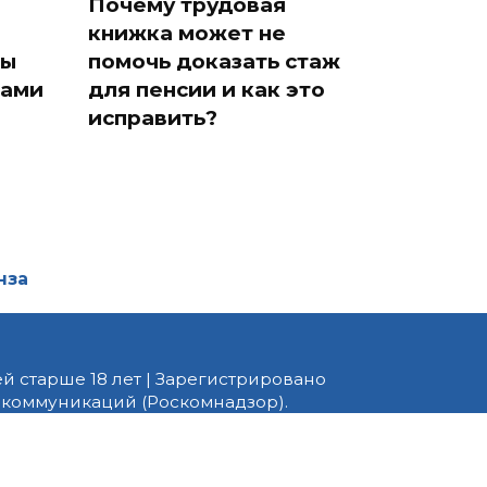
Почему трудовая
книжка может не
ды
помочь доказать стаж
тами
для пенсии и как это
исправить?
нза
й старше 18 лет | Зарегистрировано
 коммуникаций (Роскомнадзор).
едактор — Белов В.Ю. Телефон
 информационные и авторские
ено. При перепечатке