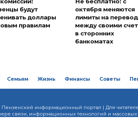
 комиссии:
Не бесплатно: с
зенцы будут
октября меняются
енивать доллары
лимиты на перево
новым правилам
между своими сче
в сторонних
банкоматах
Семьям
Жизнь
Финансы
Советы
Пе
| Пензенский информационный портал | Для читателе
фере связи, информационных технологий и массовых
от 18.02.2022 года. Учредитель ООО «ПНЗ». Главный р
fice@penzainform.ru | На портале PNZ.RU размещаются
орских материалов без разрешения редакции запрещ