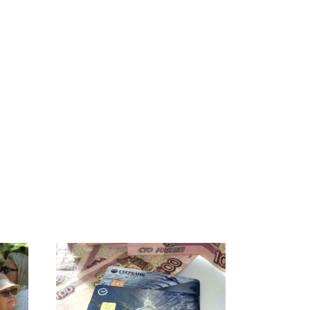
СМИ: В Химках на
полицейскую
Где будет встреча
и
машину напали и
президентов США и
о
подожгли.
России: Европа?
ть?