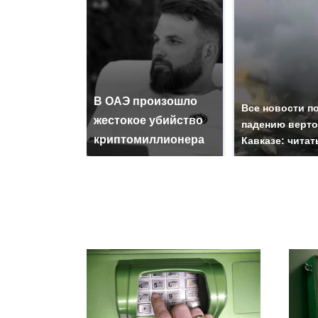
В ОАЭ произошло
Все новости п
жестокое убийство
падению верто
криптомиллионера
Кавказе: читат