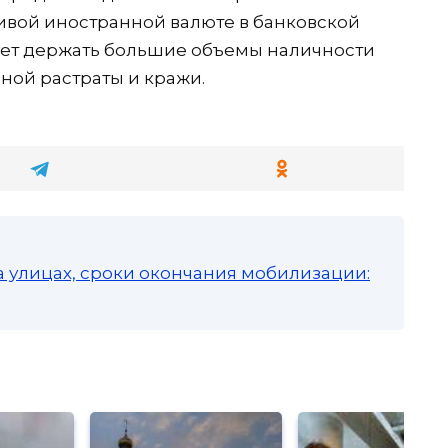
йчивой иностранной валюте в банковской
дует держать большие объемы наличности
вной растраты и кражи.
а улицах, сроки окончания мобилизации: