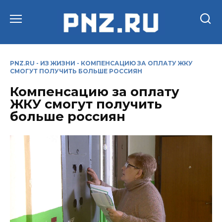
Перейти
к
содержанию
PNZ.RU
-
ИЗ ЖИЗНИ
-
КОМПЕНСАЦИЮ ЗА ОПЛАТУ ЖКУ
СМОГУТ ПОЛУЧИТЬ БОЛЬШЕ РОССИЯН
Компенсацию за оплату
ЖКУ смогут получить
больше россиян