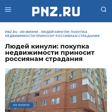
Перейти
к
содержанию
PNZ.RU
-
ИЗ ЖИЗНИ
-
ЛЮДЕЙ КИНУЛИ: ПОКУПКА
НЕДВИЖИМОСТИ ПРИНОСИТ РОССИЯНАМ СТРАДАНИЯ
Людей кинули: покупка
недвижимости приносит
россиянам страдания
ИЗ ЖИЗНИ