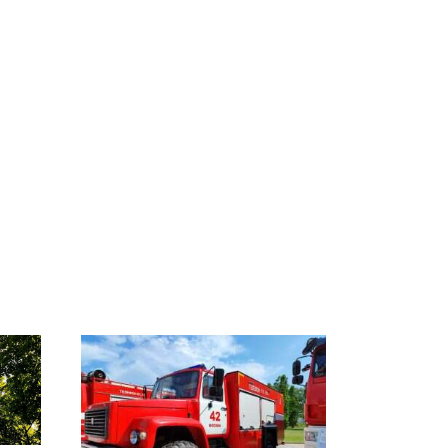
СМИ: В Химках на
е
полицейскую
В магазинах России
о
машину напали и
ажиотаж из-за этого
подожгли.
продукта: что купить?