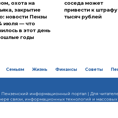
зом, охота на
соседа может
ьяка, закрытие
привести к штрафу 
о: новости Пензы
тысяч рублей
14 июля — что
чилось в этот день
рошлые годы
Семьям
Жизнь
Финансы
Советы
Пе
| Пензенский информационный портал | Для читателе
фере связи, информационных технологий и массовых
от 18.02.2022 года. Учредитель ООО «ПНЗ». Главный р
fice@penzainform.ru | На портале PNZ.RU размещаются
орских материалов без разрешения редакции запрещ