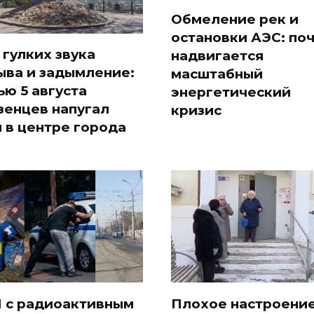
Обмеление рек и
остановки АЭС: по
 гулких звука
надвигается
ыва и задымление:
масштабный
ью 5 августа
энергетический
зенцев напугал
кризис
 в центре города
 с радиоактивным
Плохое настроени