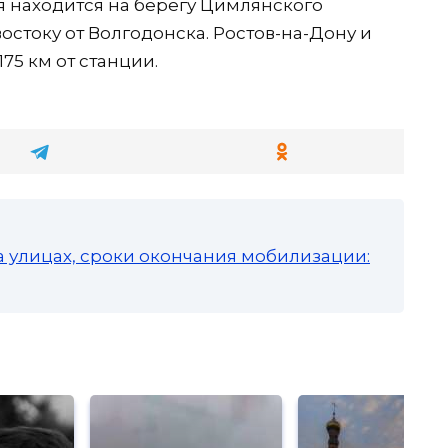
я находится на берегу Цимлянского
востоку от Волгодонска. Ростов-на-Дону и
75 км от станции.
а улицах, сроки окончания мобилизации: