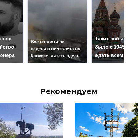
ошло
Таких событий н
Все новости по
ийство
было с 1945: чег
падению вертолета на
онера
ждать всем нам?
Кавказе: читать здесь
Рекомендуем