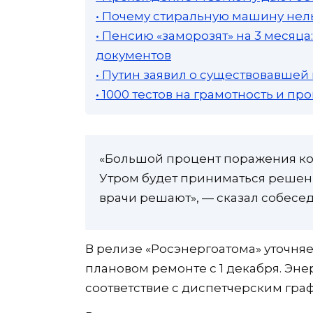
• Почему стиральную машину нель
• Пенсию «заморозят» на 3 месяц
документов
• Путин заявил о существовавшей
• 1000 тестов на грамотность и п
«Большой процент поражения ко
Утром будет приниматься решение
врачи решают», — сказал собесед
В релизе «Росэнергоатома» уточняе
плановом ремонте с 1 декабря. Энерг
соответствие с диспетчерским гра