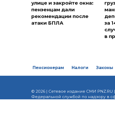
улице и закройте окна:
гру
пензенцам дали
ман
рекомендации после
деп
атаки БПЛА
за 
слу
в п
Пенсионерам
Налоги
Законы
© 2026 | Сетевое издание СМИ PNZ.RU 
Федеральной службой по надзору в с
Реестровая запись ЭЛ № ФС 77 - 82747 
редакции 8 (8412) 238-002, e-mail: of
материалы. Любое использование авт