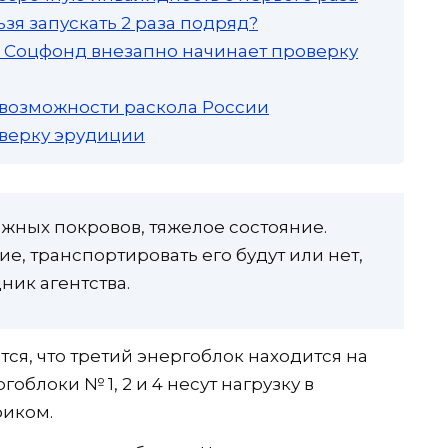
зя запускать 2 раза подряд?
а: Соцфонд внезапно начинает проверку
 возможности раскола России
роверку эрудиции
жных покровов, тяжелое состояние.
, транспортировать его будут или нет,
ник агентства.
тся, что третий энергоблок находится на
облоки № 1, 2 и 4 несут нагрузку в
фиком.