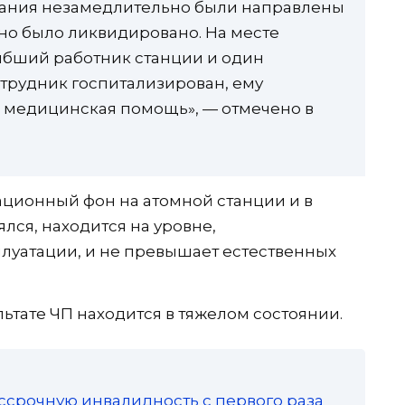
рания незамедлительно были направлены
 оно было ликвидировано. На месте
ибший работник станции и один
трудник госпитализирован, ему
 медицинская помощь», — отмечено в
ационный фон на атомной станции и в
лся, находится на уровне,
луатации, и не превышает естественных
ьтате ЧП находится в тяжелом состоянии.
ссрочную инвалидность с первого раза