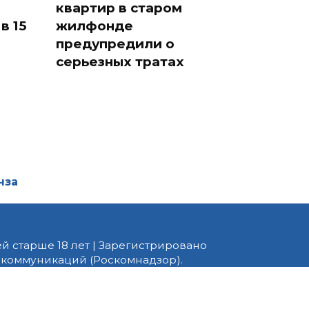
квартир в старом
в 15
жилфонде
предупредили о
серьезных тратах
нза
й старше 18 лет | Зарегистрировано
 коммуникаций (Роскомнадзор).
едактор — Белов В.Ю. Телефон
 информационные и авторские
ено. При перепечатке