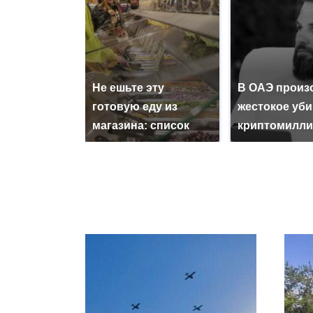
Не ешьте эту
В ОАЭ произ
готовую еду из
жестокое уб
магазина: список
криптомилли