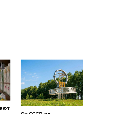
е
полицейскую
В магазинах России
о
машину напали и
ажиотаж из-за этого
подожгли.
продукта: что купить?
рают
От СССР до