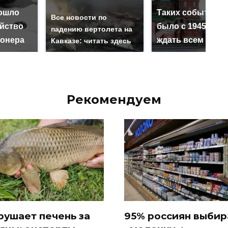
ошло
Таких событий н
Все новости по
ийство
было с 1945: чег
падению вертолета на
онера
ждать всем нам?
Кавказе: читать здесь
Рекомендуем
рушает печень за
95% россиян выби