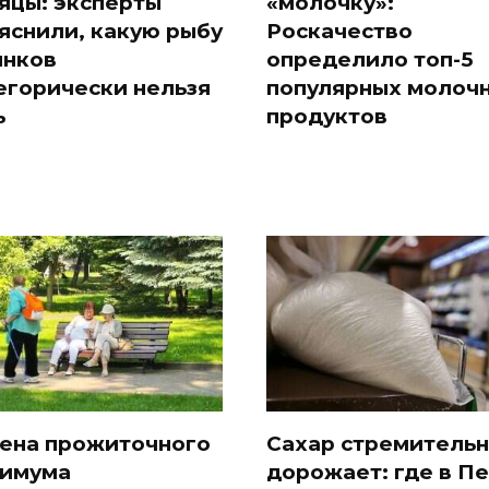
яцы: эксперты
«молочку»:
яснили, какую рыбу
Роскачество
ынков
определило топ-5
егорически нельзя
популярных молоч
ь
продуктов
ена прожиточного
Сахар стремитель
имума
дорожает: где в П