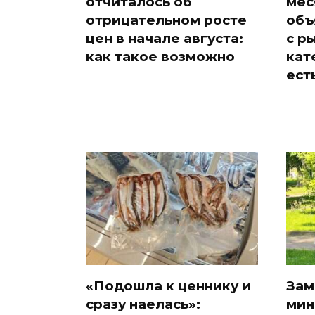
отчиталось об
мес
отрицательном росте
объ
цен в начале августа:
с р
как такое возможно
кат
ест
«Подошла к ценнику и
Зам
сразу наелась»:
мин