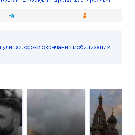
минтай
продукты
рыба
супермаркет
а улицах, сроки окончания мобилизации: