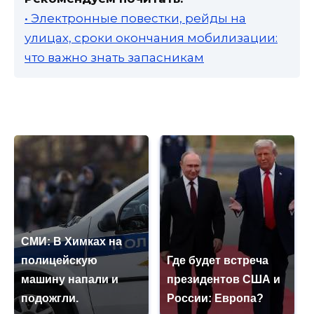
• Электронные повестки, рейды на
улицах, сроки окончания мобилизации:
что важно знать запасникам
СМИ: В Химках на
полицейскую
Где будет встреча
машину напали и
президентов США и
подожгли.
России: Европа?