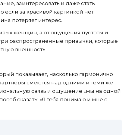
ние, заинтересовать и даже стать
о если за красивой картинкой нет
ина потеряет интерес.
сивых женщин, а от ощущения пустоты и
ь три распространенные привычки, которые
ктную внешность.
орый показывает, насколько гармонично
 партнеры смеются над одними и теми же
циональную связь и ощущение «мы на одной
пособ сказать: «Я тебя понимаю и мне с