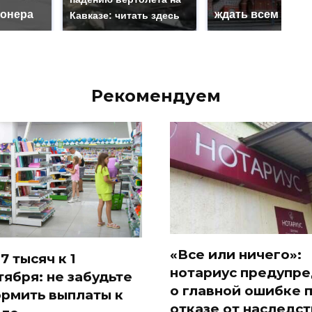
онера
ждать всем нам?
Кавказе: читать здесь
Рекомендуем
«Все или ничего»:
7 тысяч к 1
нотариус предупр
тября: не забудьте
о главной ошибке 
рмить выплаты к
отказе от наследст