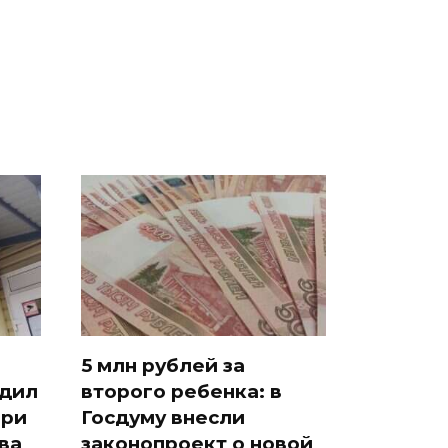
подожгли.
продукта: что купить?
5 млн рублей за
едил
второго ребенка: в
при
Госдуму внесли
ва
законопроект о новой