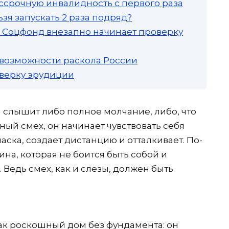
ссрочную инвалидность с первого раза
зя запускать 2 раза подряд?
а: Соцфонд внезапно начинает проверку
 возможности раскола России
роверку эрудиции
на слышит либо полное молчание, либо, что
ый смех, он начинает чувствовать себя
аска, создает дистанцию и отталкивает. По-
а, которая не боится быть собой и
 Ведь смех, как и слезы, должен быть
ак роскошный дом без фундамента: он