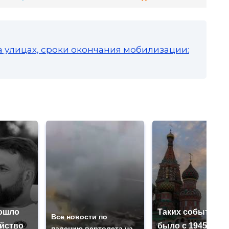
а улицах, сроки окончания мобилизации:
ошло
Таких событий н
Все новости по
ийство
было с 1945: чег
падению вертолета на