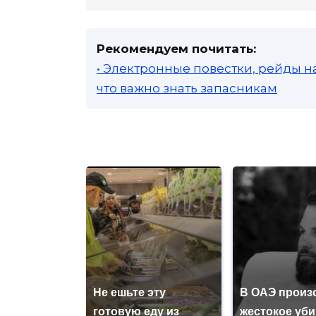
Рекомендуем почитать:
• Электронные повестки, рейды н
что важно знать запасникам
Не ешьте эту
В ОАЭ произ
готовую еду из
жестокое уб