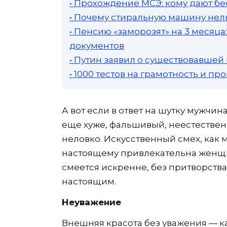
• Прохождение МСЭ: кому дают бе
• Почему стиральную машину нель
• Пенсию «заморозят» на 3 месяц
документов
• Путин заявил о существовавшей
• 1000 тестов на грамотность и п
А вот если в ответ на шутку мужчи
еще хуже, фальшивый, неестественн
неловко. Искусственный смех, как м
настоящему привлекательна женщин
смеется искренне, без притворства.
настоящим.
Неуважение
Внешняя красота без уважения — к