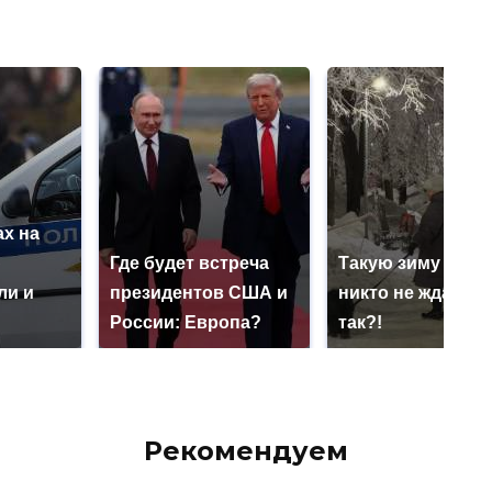
х на
ю
Где будет встреча
Такую зиму в Ро
ли и
президентов США и
никто не ждал: ка
России: Европа?
так?!
Рекомендуем