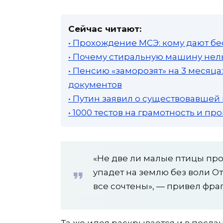
Сейчас читают:
• Прохождение МСЭ: кому дают бе
• Почему стиральную машину нель
• Пенсию «заморозят» на 3 месяц
документов
• Путин заявил о существовавшей
• 1000 тестов на грамотность и п
«Не две ли малые птицы про
упадет на землю без воли От
все сочтены», — привел фра
Та же идея раскрывается и в посла