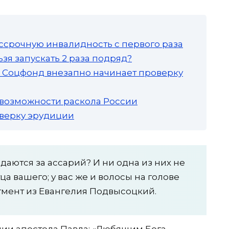
ссрочную инвалидность с первого раза
зя запускать 2 раза подряд?
а: Соцфонд внезапно начинает проверку
 возможности раскола России
роверку эрудиции
даются за ассарий? И ни одна из них не
ца вашего; у вас же и волосы на голове
гмент из Евангелия Подвысоцкий.
нии апостола Павла: «Любящим Бога,