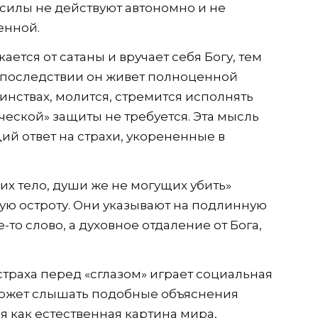
силы не действуют автономно и не
енной.
ется от сатаны и вручает себя Богу, тем
 впоследствии он живет полноценной
инствах, молится, стремится исполнять
еской» защиты не требуется. Эта мысль
ий ответ на страхи, укорененные в
их тело, души же не могущих убить»
бую остроту. Они указывают на подлинную
-то слово, а духовное отдаление от Бога,
траха перед «сглазом» играет социальная
 может слышать подобные объяснения
 как естественная картина мира,