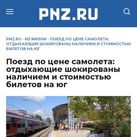
Перейти
к
содержанию
PNZ.RU
-
ИЗ ЖИЗНИ
-
ПОЕЗД ПО ЦЕНЕ САМОЛЕТА:
ОТДЫХАЮЩИЕ ШОКИРОВАНЫ НАЛИЧИЕМ И СТОИМОСТЬЮ
БИЛЕТОВ НА ЮГ
Поезд по цене самолета:
отдыхающие шокированы
наличием и стоимостью
билетов на юг