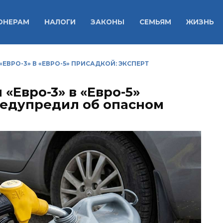
ОНЕРАМ
НАЛОГИ
ЗАКОНЫ
СЕМЬЯМ
ЖИЗНЬ
«ЕВРО-3» В «ЕВРО-5» ПРИСАДКОЙ: ЭКСПЕРТ
«Евро-3» в «Евро-5»
редупредил об опасном