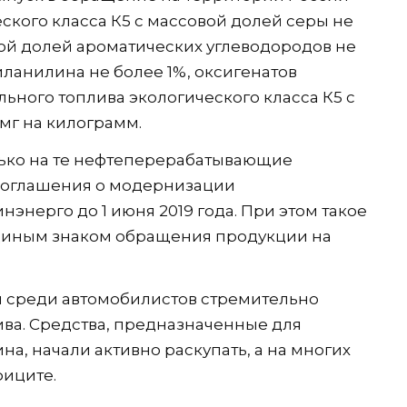
ского класса К5 с массовой долей серы не
ной долей ароматических углеводородов не
ланилина не более 1%, оксигенатов
ельного топлива экологического класса К5 с
мг на килограмм.
ько на те нефтеперерабатывающие
соглашения о модернизации
нерго до 1 июня 2019 года. При этом такое
единым знаком обращения продукции на
 среди автомобилистов стремительно
ива. Средства, предназначенные для
а, начали активно раскупать, а на многих
фиците.