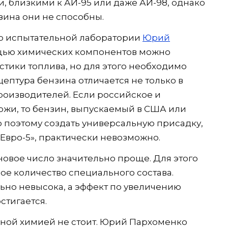
и, близкими к АИ-95 или даже АИ-98, однако
зина они не способны.
р испытательной лаборатории
Юрий
ощью химических компонентов можно
стики топлива, но для этого необходимо
ецептура бензина отличается не только в
производителей. Если российское и
ожи, то бензин, выпускаемый в США или
о поэтому создать универсальную присадку,
«Евро-5», практически невозможно.
новое число значительно проще. Для этого
ое количество специального состава.
льно невысока, а эффект по увеличению
стигается.
бной химией не стоит. Юрий Пархоменко