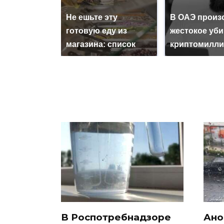
Не ешьте эту
В ОАЭ произ
готовую еду из
жестокое уб
магазина: список
криптомилли
В Роспотребнадзоре
Ано