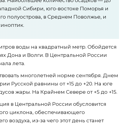
за. Наибольшее количество осадков — до
Западной Сибири, юго-востоке Поморья и
ого полуострова, в Среднем Поволжье, и
синоптик.
литров воды на квадратный метр. Обойдется
ях Дона и Волги. В Центральной России
ала лета.
твовать многолетней норме сентября. Днем
ории Русской равнины от +15 до +20. На юге
адусов жары. На Крайнем Севере от +5 до +15.
ация в Центральной России обусловится
кого циклона, обеспечивающего
 воздуха, из-за чего этот день станет