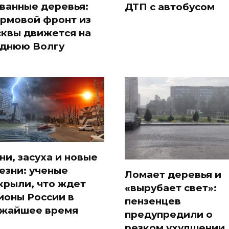
ванные деревья:
ДТП с автобусом
рмовой фронт из
квы движется на
днюю Волгу
ни, засуха и новые
езни: ученые
Ломает деревья и
крыли, что ждет
«вырубает свет»:
ионы России в
пензенцев
жайшее время
предупредили о
резком ухудшении