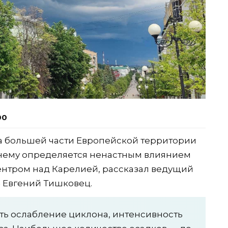
00
а большей части Европейской территории
ежнему определяется ненастным влиянием
ентром над Карелией, рассказал ведущий
 Евгений Тишковец.
сть ослабление циклона, интенсивность