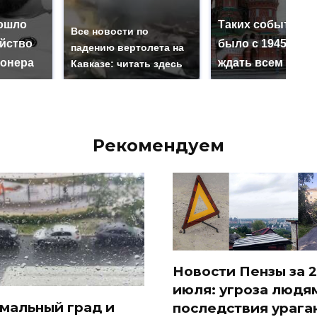
ошло
Таких событий н
Все новости по
ийство
было с 1945: чег
падению вертолета на
онера
ждать всем нам?
Кавказе: читать здесь
Рекомендуем
Новости Пензы за 2
июля: угроза людя
мальный град и
последствия урага