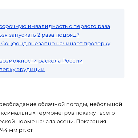
ссрочную инвалидность с первого раза
зя запускать 2 раза подряд?
а: Соцфонд внезапно начинает проверку
 возможности раскола России
роверку эрудиции
преобладание облачной погоды, небольшой
аксимальных термометров покажут всего
ческой норме начала осени. Показания
4 мм рт. ст.