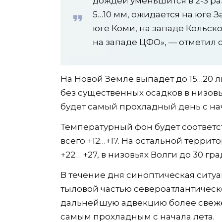
дождей уменьшится в 2-3 ра
5…10 мм, ожидается на юге 
юге Коми, на западе Кольск
на западе ЦФО», — отметил 
На Новой Земле выпадет до 15…20 
без существенных осадков в низовь
будет самый прохладный день с нач
Температурный фон будет соответс
всего +12…+17. На остальной террит
+22… +27, в низовьях Волги до 30 гр
В течение дня синоптическая ситу
тыловой частью североатлантичес
дальнейшую адвекцию более свежего
самым прохладным с начала лета.