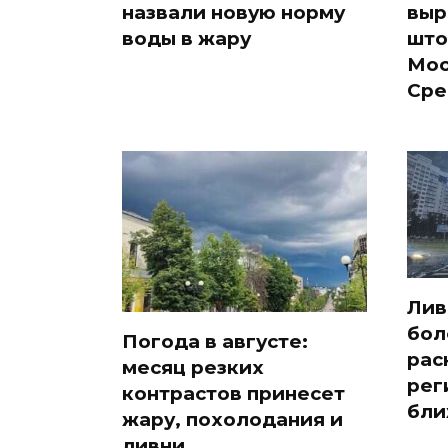
назвали новую норму
выр
воды в жару
што
Мос
Сре
Лив
бол
Погода в августе:
рас
месяц резких
рег
контрастов принесет
бли
жару, похолодания и
ливни