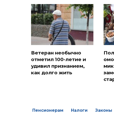
Ветеран необычно
Пол
отметил 100-летие и
омо
удивил признанием,
мик
как долго жить
зам
ста
Пенсионерам
Налоги
Законы