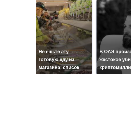
Не ешьте эту
В ОАЭ произ
готовую еду из
жестокое уб
магазина: список
криптомилли