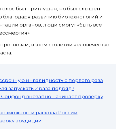
й голос был приглушен, но был слышен
то благодаря развитию биотехнологий и
тации органов, люди смогут «быть все
ессмертия».
 прогнозам, в этом столетии человечество
аста.
ссрочную инвалидность с первого раза
зя запускать 2 раза подряд?
а: Соцфонд внезапно начинает проверку
 возможности раскола России
роверку эрудиции