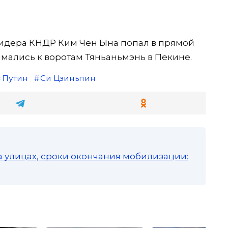
лидера КНДР Ким Чен Ына попал в прямой
имались к воротам Тяньаньмэнь в Пекине.
Путин
Си Цзиньпин
а улицах, сроки окончания мобилизации: