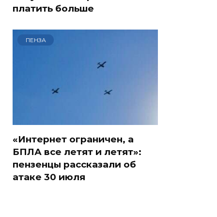
платить больше
ПЕНЗА
СМИ: В Химках на
е
полицейскую
В магазинах России
о
машину напали и
ажиотаж из-за этого
подожгли.
продукта: что купить?
«Интернет ограничен, а
БПЛА все летят и летят»:
пензенцы рассказали об
атаке 30 июля