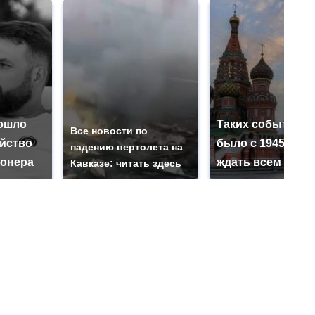
ошло
Таких событий н
Все новости по
ийство
было с 1945: чег
падению вертолета на
онера
ждать всем нам?
Кавказе: читать здесь