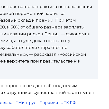
 распространена практика использования
ваемой переменной части. Т.е.
базовый оклад и премии. При этом
 20, и 30% от общего размера зарплаты.
минимизации рисков. Решил — сэкономил
емию, а в суде доказать правоту
ьку работодатели стараются не
емиальных», — рассказал «Российской
университета при правительстве РФ
онопроекта не даст работодателям
я сотрудников существенной части выплат.
рплата
Минтруд
премия
ТК РФ