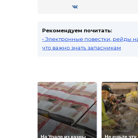
Рекомендуем почитать:
• Электронные повестки, рейды н
что важно знать запасникам
На Урале из казны
Не ешьте эту