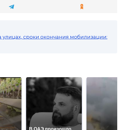
а улицах, сроки окончания мобилизации:
В ОАЭ произошло