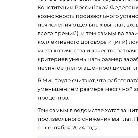
Конституции Российской Федерации
возможность произвольного устан
исчисления отдельных выплат, вхо
всего премий), и тем самым во вз
коллективного договора и (или) ло
учета количества и качества затрач
критериев уменьшать размер зара
неснятое (непогашенное) дисципл
В Минтруде считают, что работодат
уменьшением размера месячной за
процентов.
Тем самым в ведомстве хотят защи
произвольного снижения выплат. Пр
с 1 сентября 2024 года.