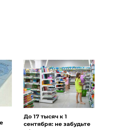
В магазинах России
было с 1945: чего
 на
ажиотаж из-за этого
ждать всем нам?
есь
продукта: что купить?
До 17 тысяч к 1
е
сентября: не забудьте