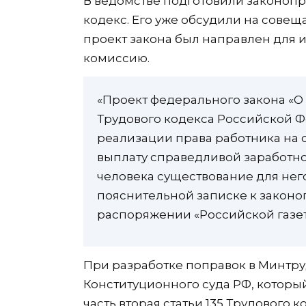
В ведомстве подготовили законопр
кодекс. Его уже обсудили на совещ
проект закона был направлен для 
комиссию.
«Проект федерального закона «О 
Трудового кодекса Российской Ф
реализации права работника на
выплату справедливой заработн
человека существование для него
пояснительной записке к законо
распоряжении «Российской газет
При разработке поправок в Минтр
Конституционного суда РФ, которы
часть вторая статьи 135 Трудового