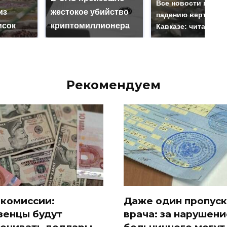
Все новости по
из
жестокое убийство
падению вертолета
исок
криптомиллионера
Кавказе: читать зд
Рекомендуем
 комиссии:
Даже один пропуск
зенцы будут
врача: за нарушени