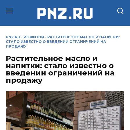
Перейти
к
содержанию
PNZ.RU
-
ИЗ ЖИЗНИ
-
РАСТИТЕЛЬНОЕ МАСЛО И НАПИТКИ:
СТАЛО ИЗВЕСТНО О ВВЕДЕНИИ ОГРАНИЧЕНИЙ НА
ПРОДАЖУ
Растительное масло и
напитки: стало известно о
введении ограничений на
продажу