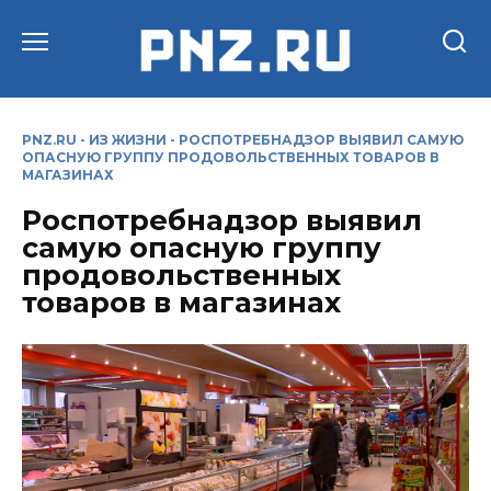
Перейти
к
содержанию
PNZ.RU
-
ИЗ ЖИЗНИ
-
РОСПОТРЕБНАДЗОР ВЫЯВИЛ САМУЮ
ОПАСНУЮ ГРУППУ ПРОДОВОЛЬСТВЕННЫХ ТОВАРОВ В
МАГАЗИНАХ
Роспотребнадзор выявил
самую опасную группу
продовольственных
товаров в магазинах