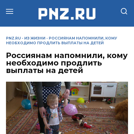
Перейти
к
содержанию
PNZ.RU
-
ИЗ ЖИЗНИ
-
РОССИЯНАМ НАПОМНИЛИ, КОМУ
НЕОБХОДИМО ПРОДЛИТЬ ВЫПЛАТЫ НА ДЕТЕЙ
Россиянам напомнили, кому
необходимо продлить
выплаты на детей