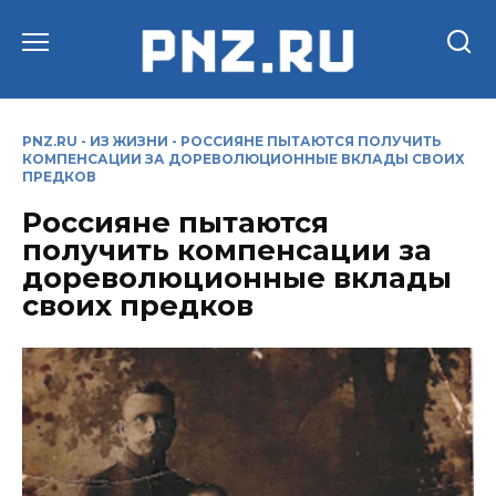
Перейти
к
содержанию
PNZ.RU
-
ИЗ ЖИЗНИ
-
РОССИЯНЕ ПЫТАЮТСЯ ПОЛУЧИТЬ
КОМПЕНСАЦИИ ЗА ДОРЕВОЛЮЦИОННЫЕ ВКЛАДЫ СВОИХ
ПРЕДКОВ
Россияне пытаются
получить компенсации за
дореволюционные вклады
своих предков