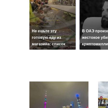
Не ешьте эту
В ОАЭ произ
готовую еду из
жестокое уб
магазина: список
криптомилли