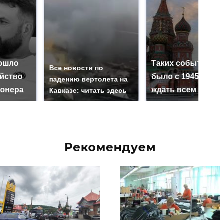
ошло
Таких событий н
Все новости по
ийство
было с 1945: чег
падению вертолета на
онера
ждать всем нам?
Кавказе: читать здесь
Рекомендуем