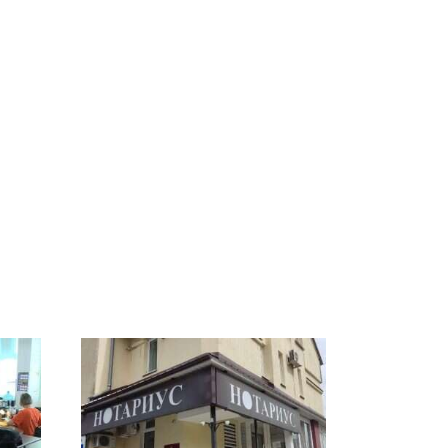
СМИ: В Химках на
е
полицейскую
В магазинах России
о
машину напали и
ажиотаж из-за этого
подожгли.
продукта: что купить?