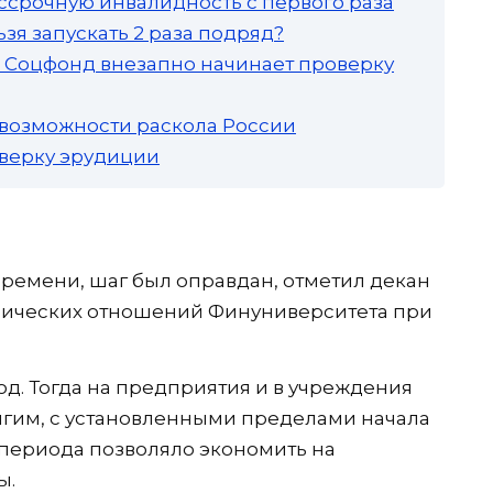
ссрочную инвалидность с первого раза
зя запускать 2 раза подряд?
а: Соцфонд внезапно начинает проверку
 возможности раскола России
роверку эрудиции
времени, шаг был оправдан, отметил декан
мических отношений Финуниверситета при
год. Тогда на предприятия и в учреждения
олгим, с установленными пределами начала
 периода позволяло экономить на
ы.