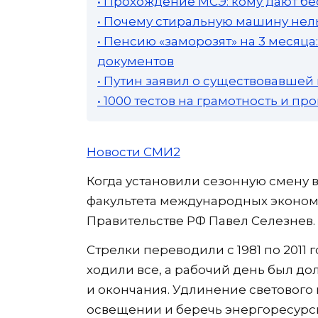
• Прохождение МСЭ: кому дают бе
• Почему стиральную машину нель
• Пенсию «заморозят» на 3 месяц
документов
• Путин заявил о существовавшей
• 1000 тестов на грамотность и п
Новости СМИ2
Когда установили сезонную смену 
факультета международных эконо
Правительстве РФ Павел Селезнев.
Стрелки переводили с 1981 по 2011 
ходили все, а рабочий день был д
и окончания. Удлинение светового
освещении и беречь энергоресурс