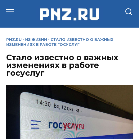
Перейти
к
содержанию
PNZ.RU
-
ИЗ ЖИЗНИ
-
СТАЛО ИЗВЕСТНО О ВАЖНЫХ
ИЗМЕНЕНИЯХ В РАБОТЕ ГОСУСЛУГ
Стало известно о важных
изменениях в работе
госуслуг