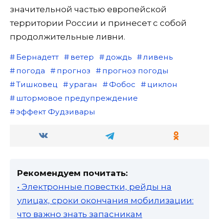
значительной частью европейской
территории России и принесет с собой
продолжительные ливни.
Бернадетт
ветер
дождь
ливень
погода
прогноз
прогноз погоды
Тишковeц
ураган
Фобос
циклон
штормовое предупреждение
эффект Фудзивары
Рекомендуем почитать:
• Электронные повестки, рейды на
улицах, сроки окончания мобилизации:
что важно знать запасникам