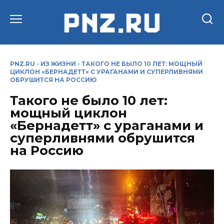
Перейти
к
содержанию
PNZ.RU
-
ИЗ ЖИЗНИ
-
ТАКОГО НЕ БЫЛО 10 ЛЕТ: МОЩНЫЙ
ЦИКЛОН «БЕРНАДЕТТ» С УРАГАНАМИ И СУПЕРЛИВНЯМИ
ОБРУШИТСЯ НА РОССИЮ
Такого не было 10 лет:
мощный циклон
«Бернадетт» с ураганами и
суперливнями обрушится
на Россию