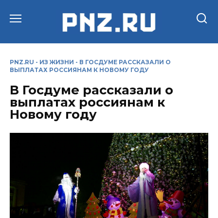
Перейти
к
содержанию
PNZ.RU
-
ИЗ ЖИЗНИ
-
В ГОСДУМЕ РАССКАЗАЛИ О
ВЫПЛАТАХ РОССИЯНАМ К НОВОМУ ГОДУ
В Госдуме рассказали о
выплатах россиянам к
Новому году