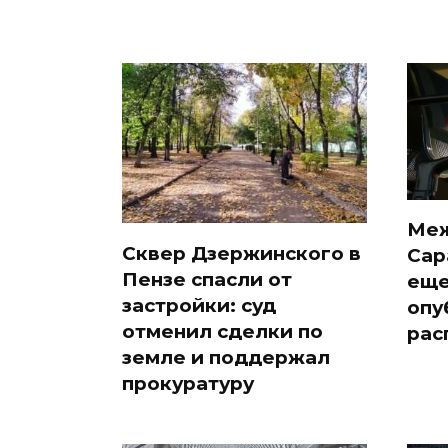
Меж
Сквер Дзержинского в
Сар
Пензе спасли от
еще
застройки: суд
опу
отменил сделки по
рас
земле и поддержал
прокуратуру