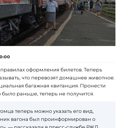
0:00
 правилах оформления билетов. Теперь
зывать, что перевозят домашнее животное.
циальная багажная квитанция. Пронести
то было раньше, теперь не получится.
мца теперь можно указать его вид,
дник вагона был проинформирован о
о», — рассказали в пресс-службе РЖД,