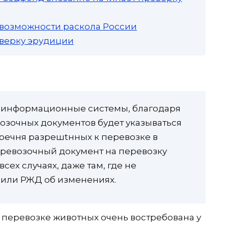
 возможности раскола России
роверку эрудиции
я информационные системы, благодаря
зочных документов будет указываться
речня разрешtнных к перевозке в
еревозочный документ на перевозку
сех случаях, даже там, где не
щили РЖД об изменениях.
о перевозке животных очень востребована у