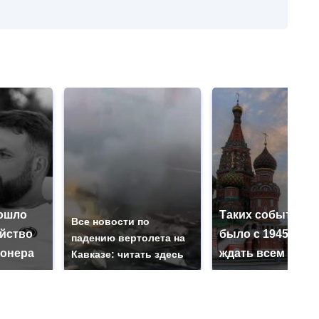
ошло
Таких событий н
Все новости по
ийство
было с 1945: чег
падению вертолета на
онера
ждать всем нам?
Кавказе: читать здесь