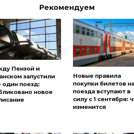
Рекомендуем
ду Пензой и
Новые правила
анском запустили
покупки билетов н
 один поезд:
поезда вступают в
бликовано новое
силу с 1 сентября: 
писание
изменится