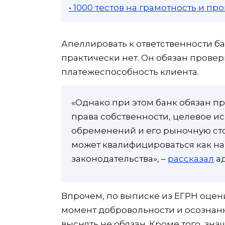
• 1000 тестов на грамотность и п
Апеллировать к ответственности б
практически нет. Он обязан провери
платежеспособность клиента.
«Однако при этом банк обязан п
права собственности, целевое ис
обременений и его рыночную сто
может квалифицироваться как н
законодательства», –
рассказал
ад
Впрочем, по выписке из ЕГРН оцен
момент добровольности и осознанн
выснять не обязан. Кроме того, зна