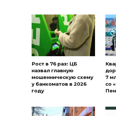
Рост в 76 раз: ЦБ
Ква
назвал главную
дор
мошенническую схему
7 м
у банкоматов в 2026
со 
году
Пен