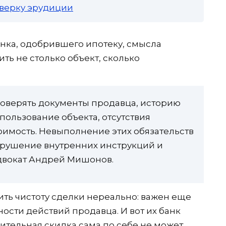
роверку эрудиции
анка, одобрившего ипотеку, смысла
ть не столько объект, сколько
роверять документы продавца, историю
пользование объекта, отсутствия
имость. Невыполнение этих обязательств
арушение внутренних инструкций и
вокат Андрей Мишонов.
ить чистоту сделки нереально: важен еще
ости действий продавца. И вот их банк
чительная скидка сама по себе не может