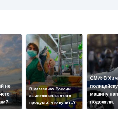
СМИ: В Химках н
й не
полицейскую
В магазинах России
чего
машину напали и
ажиотаж из-за этого
нам?
подожгли.
продукта: что купить?