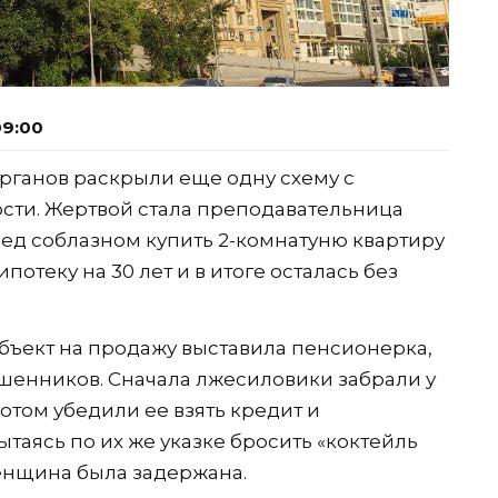
09:00
рганов раскрыли еще одну схему с
ти. Жертвой стала преподавательница
ред соблазном купить 2-комнатуню квартиру
отеку на 30 лет и в итоге осталась без
объект на продажу выставила пенсионерка,
шенников. Сначала лжесиловики забрали у
отом убедили ее взять кредит и
ытаясь по их же указке бросить «коктейль
енщина была задержана.