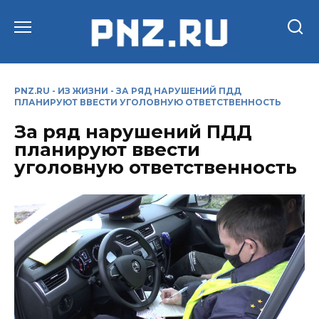
Перейти
к
содержанию
PNZ.RU
-
ИЗ ЖИЗНИ
-
ЗА РЯД НАРУШЕНИЙ ПДД
ПЛАНИРУЮТ ВВЕСТИ УГОЛОВНУЮ ОТВЕТСТВЕННОСТЬ
За ряд нарушений ПДД
планируют ввести
уголовную ответственность