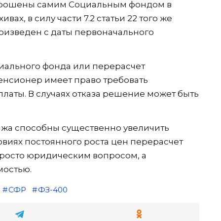
прошены самим Социальным фондом в
вах, в силу части 7.2 статьи 22 того же
оизведен с даты первоначального
иального фонда или перерасчет
енсионер имеет право требовать
латы. В случаях отказа решение может быть
ажа способны существенно увеличить
овиях постоянного роста цен перерасчет
просто юридическим вопросом, а
остью.
СФР
ФЗ-400