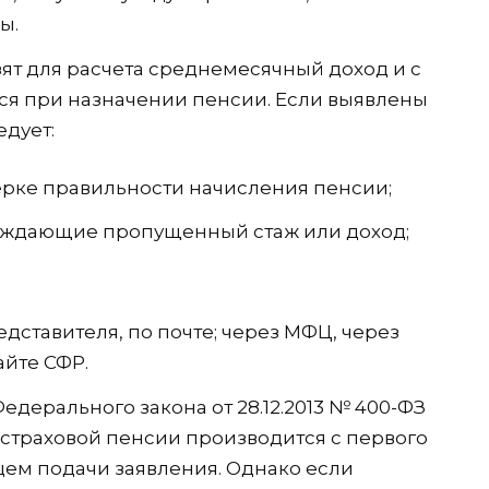
ы.
зят для расчета среднемесячный доход и с
ся при назначении пенсии. Если выявлены
дует:
ерке правильности начисления пенсии;
рждающие пропущенный стаж или доход;
едставителя, по почте; через МФЦ, через
йте СФР.
 Федерального закона от 28.12.2013 № 400-ФЗ
 страховой пенсии производится с первого
цем подачи заявления. Однако если