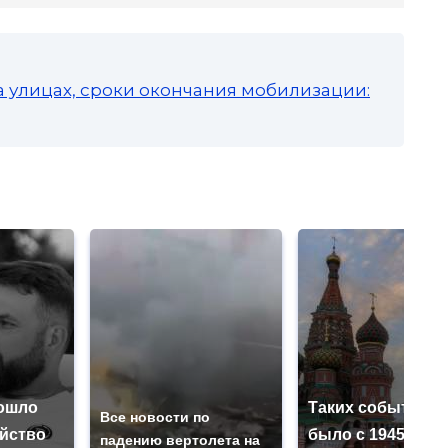
а улицах, сроки окончания мобилизации:
ошло
Таких событий н
Все новости по
ийство
было с 1945: чег
падению вертолета на