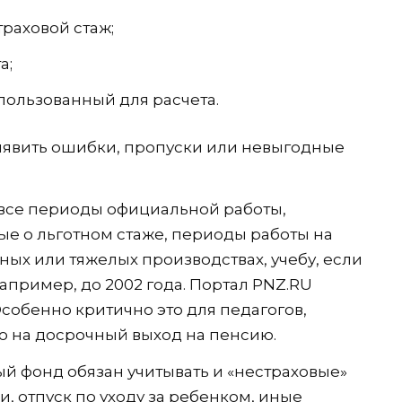
раховой стаж;
а;
пользованный для расчета.
ыявить ошибки, пропуски или невыгодные
все периоды официальной работы,
ные о льготном стаже, периоды работы на
ных или тяжелых производствах, учебу, если
апример, до 2002 года. Портал PNZ.RU
Особенно критично это для педагогов,
о на досрочный выход на пенсию.
 фонд обязан учитывать и «нестраховые»
, отпуск по уходу за ребенком, иные