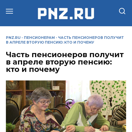
Перейти
к
содержанию
PNZ.RU
-
ПЕНСИОНЕРАМ
-
ЧАСТЬ ПЕНСИОНЕРОВ ПОЛУЧИТ
В АПРЕЛЕ ВТОРУЮ ПЕНСИЮ: КТО И ПОЧЕМУ
Часть пенсионеров получит
в апреле вторую пенсию:
кто и почему